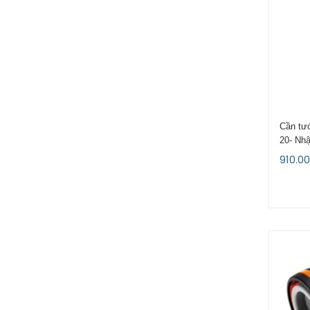
Cần tư
20- Nh
910.0