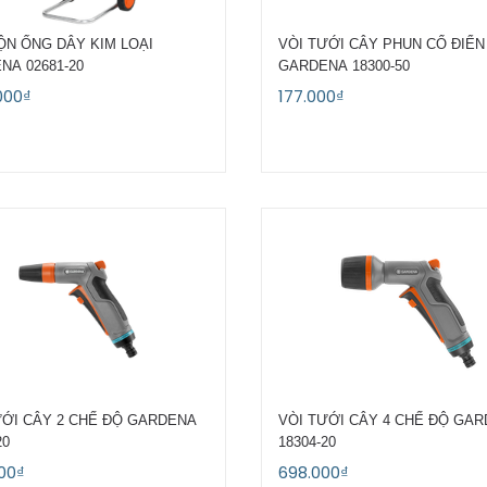
ỘN ỐNG DÂY KIM LOẠI
VÒI TƯỚI CÂY PHUN CỔ ĐIỂN
NA 02681-20
GARDENA 18300-50
000₫
177.000₫
ƯỚI CÂY 2 CHẾ ĐỘ GARDENA
VÒI TƯỚI CÂY 4 CHẾ ĐỘ GA
20
18304-20
00₫
698.000₫