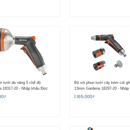
n tưới đa năng 5 chế độ
Bộ vòi phun tưới cây kèm cút gh
a 18317-20 - Nhập khẩu Đức
13mm Gardena 18297-20 - Nhập
Đức
00₫
1.165.000₫