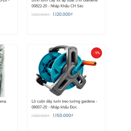
5-20 -
Bình tưới cây xịt áp suất 5 lít Gardena
00822-20 - Nhập Khẩu CH Séc
1.120.000₫
1.320.000₫
- 9%
dena
Lô cuộn dây tưới treo tường gardena -
08007-20 - Nhập khẩu Đức
1.150.000₫
1.263.000₫