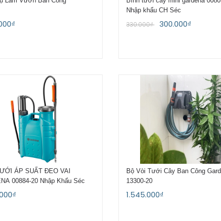
ụ Làm Vườn Ban Công
Bình tưới cây mini gardena 0080
Nhập khẩu CH Séc
.000₫
300.000₫
330.000₫
TƯỚI ÁP SUẤT ĐEO VAI
Bộ Vòi Tưới Cây Ban Công Gar
A 00884-20 Nhập Khẩu Séc
13300-20
.000₫
1.545.000₫