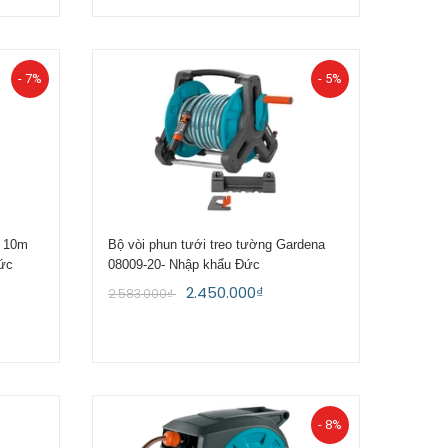
- 7%
- 5%
n 10m
Bộ vòi phun tưới treo tường Gardena
ức
08009-20- Nhập khẩu Đức
2.450.000₫
2.583.000₫
- 8%