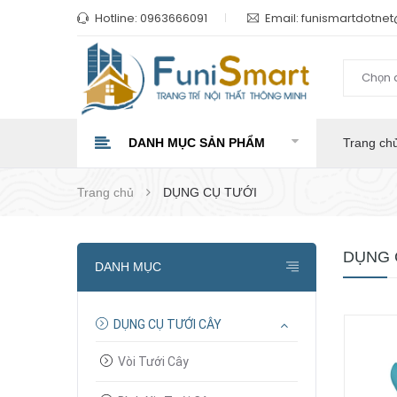
Hotline:
0963666091
Email:
funismartdotne
Chọn 
DANH MỤC SẢN PHẨM
Trang ch
Trang chủ
DỤNG CỤ TƯỚI
DỤNG 
DANH MỤC
DỤNG CỤ TƯỚI CÂY
Vòi Tưới Cây