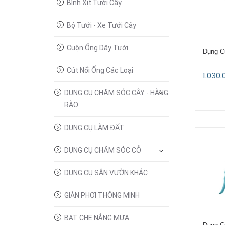
Bình Xịt Tưới Cây
Bộ Tưới - Xe Tưới Cây
Cuộn Ống Dây Tưới
Dụng C
Cút Nối Ống Các Loại
1.030.
DỤNG CỤ CHĂM SÓC CÂY - HÀNG
RÀO
DỤNG CỤ LÀM ĐẤT
DỤNG CỤ CHĂM SÓC CỎ
DỤNG CỤ SÂN VƯỜN KHÁC
GIÀN PHƠI THÔNG MINH
BẠT CHE NẮNG MƯA