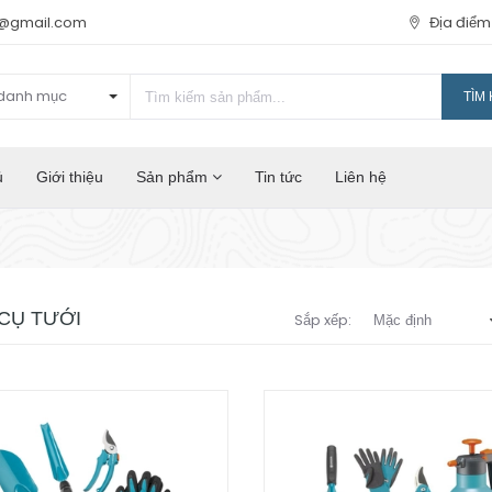
t@gmail.com
Địa điể
danh mục
TÌM 
ủ
Giới thiệu
Sản phẩm
Tin tức
Liên hệ
CỤ TƯỚI
Sắp xếp: