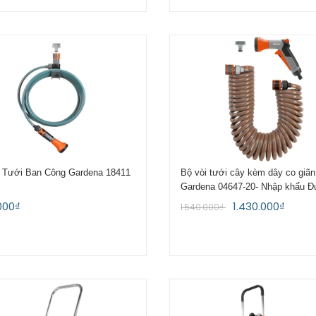
 Tưới Ban Công Gardena 18411
Bộ vòi tưới cây kèm dây co giã
Gardena 04647-20- Nhập khẩu Đ
000₫
1.430.000₫
1.540.000₫