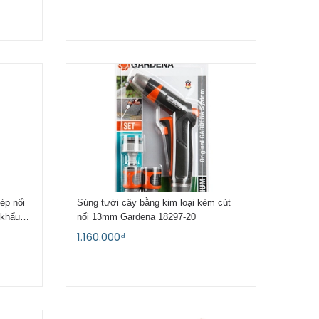
ép nối
Súng tưới cây bằng kim loại kèm cút
 khẩu
nối 13mm Gardena 18297-20
1.160.000₫