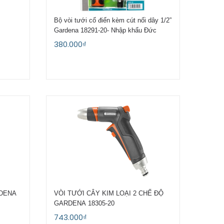
Bộ vòi tưới cổ điển kèm cút nối dây 1/2”
Gardena 18291-20- Nhập khẩu Đức
380.000₫
RDENA
VÒI TƯỚI CÂY KIM LOẠI 2 CHẾ ĐỘ
GARDENA 18305-20
743.000₫