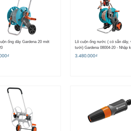
cuộn ống dây Gardena 20 mét
Lô cuộn ống nước ( có sẵn dây, 
20
tưới) Gardena 08004-20 - Nhập 
Đức
.000₫
3.480.000₫