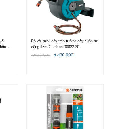
vòi
Bộ vòi tưới cây treo tường dây cuốn tự
khẩu
động 15m Gardena 08022-20
4.420.000₫
4.827.000₫