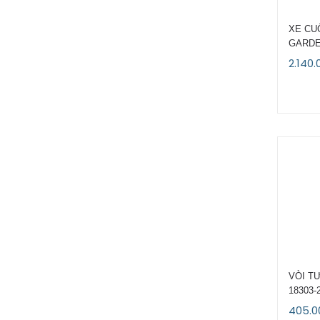
XE CU
GARDE
2.140.
VÒI T
18303-
405.0