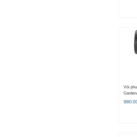
Vòi phu
Garden
980.0