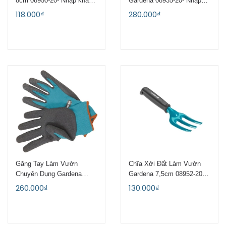
8cm 08950-20- Nhập khẩu
Gardena 08935-20- Nhập
CH Séc
khẩu CH Séc
118.000₫
280.000₫
Găng Tay Làm Vườn
Chĩa Xới Đất Làm Vườn
Chuyên Dụng Gardena
Gardena 7,5cm 08952-20 -
00206-20
Nhập khẩu CH Séc
260.000₫
130.000₫