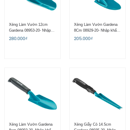
Xẻng Làm Vườn 12cm
Xẻng Làm Vườn Gardena
Gardena 08953-20- Nhập
8Cm 08929-20- Nhập khẩu
khẩu CH Séc
Séc
280.000₫
205.000₫
Xẻng Làm Vườn Gardena
Xẻng Giẫy Cỏ 14.5cm