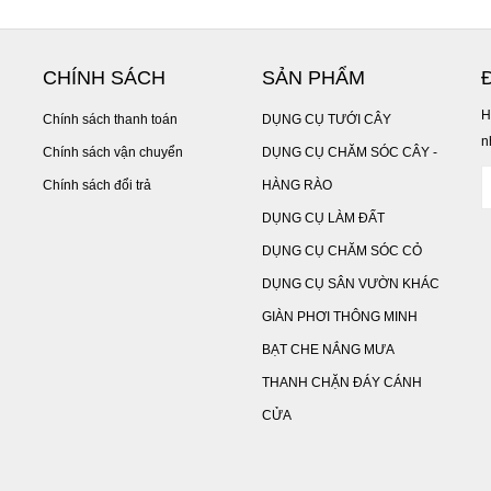
CHÍNH SÁCH
SẢN PHẨM
H
Chính sách thanh toán
DỤNG CỤ TƯỚI CÂY
n
Chính sách vận chuyển
DỤNG CỤ CHĂM SÓC CÂY -
Chính sách đổi trả
HÀNG RÀO
DỤNG CỤ LÀM ĐẤT
DỤNG CỤ CHĂM SÓC CỎ
DỤNG CỤ SÂN VƯỜN KHÁC
GIÀN PHƠI THÔNG MINH
BẠT CHE NẮNG MƯA
THANH CHẶN ĐÁY CÁNH
CỬA