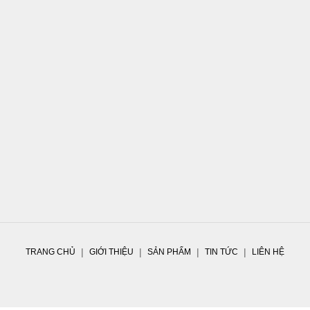
TRANG CHỦ
GIỚI THIỆU
SẢN PHẨM
TIN TỨC
LIÊN HỆ