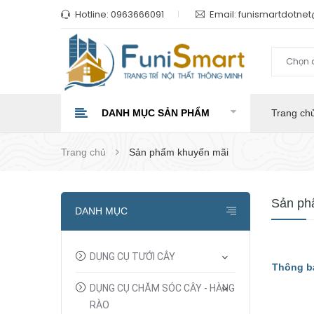
Hotline:
0963666091
Email:
funismartdotne
Chọn 
DANH MỤC SẢN PHẨM
Trang ch
Trang chủ
Sản phẩm khuyến mãi
Sản ph
DANH MỤC
DỤNG CỤ TƯỚI CÂY
Thông b
DỤNG CỤ CHĂM SÓC CÂY - HÀNG
RÀO