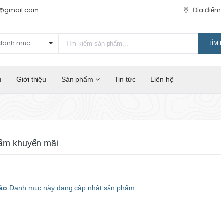
t@gmail.com
Địa điể
danh mục
TÌM 
ủ
Giới thiệu
Sản phẩm
Tin tức
Liên hệ
ẩm khuyến mãi
áo
Danh mục này đang cập nhật sản phẩm