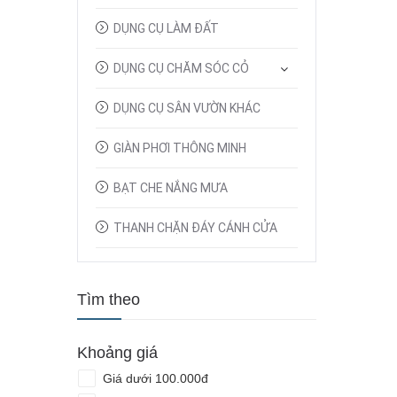
DỤNG CỤ LÀM ĐẤT
DỤNG CỤ CHĂM SÓC CỎ
DỤNG CỤ SÂN VƯỜN KHÁC
GIÀN PHƠI THÔNG MINH
BẠT CHE NẮNG MƯA
THANH CHẶN ĐÁY CÁNH CỬA
Tìm theo
Khoảng giá
Giá dưới 100.000đ