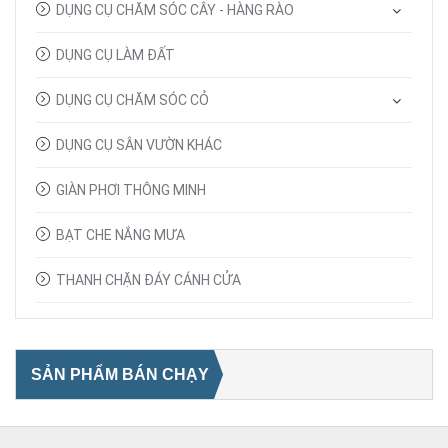
DỤNG CỤ CHĂM SÓC CÂY - HÀNG RÀO
DỤNG CỤ LÀM ĐẤT
DỤNG CỤ CHĂM SÓC CỎ
DỤNG CỤ SÂN VƯỜN KHÁC
GIÀN PHƠI THÔNG MINH
BẠT CHE NẮNG MƯA
THANH CHẶN ĐÁY CÁNH CỬA
SẢN PHẨM BÁN CHẠY