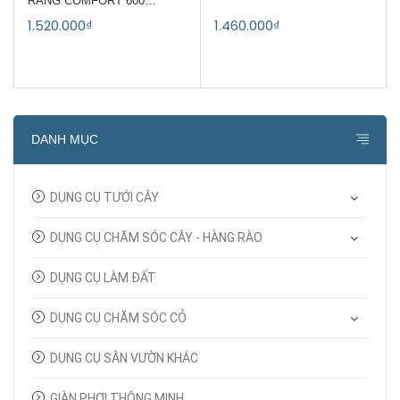
RĂNG COMFORT 600
GARDENA 00393-20
1.520.000₫
1.460.000₫
DANH MỤC
DỤNG CỤ TƯỚI CÂY
DỤNG CỤ CHĂM SÓC CÂY - HÀNG RÀO
DỤNG CỤ LÀM ĐẤT
DỤNG CỤ CHĂM SÓC CỎ
DỤNG CỤ SÂN VƯỜN KHÁC
GIÀN PHƠI THÔNG MINH