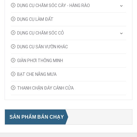
DỤNG CỤ CHĂM SÓC CÂY - HÀNG RÀO
DỤNG CỤ LÀM ĐẤT
DỤNG CỤ CHĂM SÓC CỎ
DỤNG CỤ SÂN VƯỜN KHÁC
GIÀN PHƠI THÔNG MINH
BẠT CHE NẮNG MƯA
THANH CHẶN ĐÁY CÁNH CỬA
SẢN PHẨM BÁN CHẠY