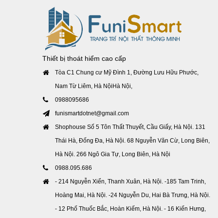
Thiết bị thoát hiểm cao cấp
Tòa C1 Chung cư Mỹ Đình 1, Đường Lưu Hữu Phước,
Nam Từ Liêm, Hà NộiHà Nội,
0988095686
funismartdotnet@gmail.com
Shophouse Số 5 Tôn Thất Thuyết, Cầu Giấy, Hà Nội. 131
Thái Hà, Đống Đa, Hà Nội. 68 Nguyễn Văn Cừ, Long Biên,
Hà Nội. 266 Ngô Gia Tự, Long Biên, Hà Nội
0988.095.686
- 214 Nguyễn Xiển, Thanh Xuân, Hà Nội. -185 Tam Trinh,
Hoàng Mai, Hà Nội. -24 Nguyễn Du, Hai Bà Trưng, Hà Nội.
- 12 Phố Thuốc Bắc, Hoàn Kiếm, Hà Nội. - 16 Kiến Hưng,