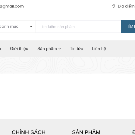
t@gmail.com
Địa điể
danh mục
TÌM 
ủ
Giới thiệu
Sản phẩm
Tin tức
Liên hệ
CHÍNH SÁCH
SẢN PHẨM