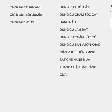
H
Chính sách thanh toán
DỤNG CỤ TƯỚI CÂY
n
Chính sách vận chuyển
DỤNG CỤ CHĂM SÓC CÂY -
Chính sách đổi trả
HÀNG RÀO
DỤNG CỤ LÀM ĐẤT
DỤNG CỤ CHĂM SÓC CỎ
DỤNG CỤ SÂN VƯỜN KHÁC
GIÀN PHƠI THÔNG MINH
BẠT CHE NẮNG MƯA
THANH CHẶN ĐÁY CÁNH
CỬA